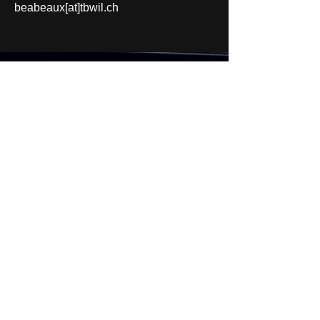
beabeaux[at]tbwil.ch