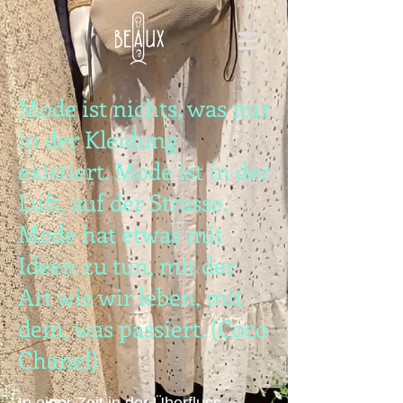
Mode ist nichts, was nur
in der Kleidung
existiert. Mode ist in der
Luft, auf der Strasse.
Mode hat etwas mit
Ideen zu tun, mit der
Art wie wir leben, mit
dem, was passiert. (Coco
Chanel)