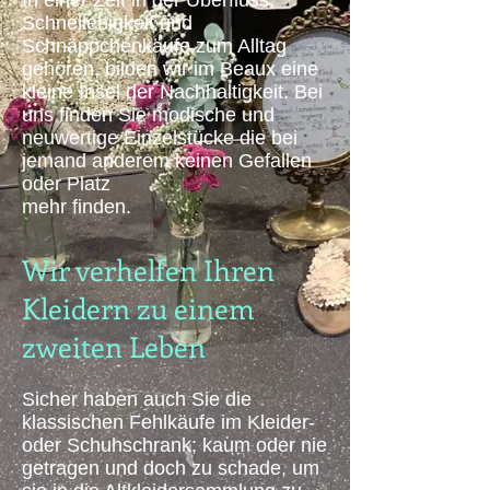
In einer Zeit in der Überfluss,
Schnellebigkeit und
Schnäppchenkäufe zum
Alltag
gehören, bilden wir im Beaux eine
kleine Insel der Nachhaltigkeit. Bei
uns finden Sie modische und
neuwertige Einzelstücke die bei
jemand anderem keinen Gefallen
oder Platz
mehr finden.
Wir verhelfen Ihren
Kleidern zu einem
zweiten Leben
Sicher haben auch Sie die
klassischen Fehlkäufe im Kleider-
oder Schuhschrank; kaum oder nie
getragen und doch zu schade, um