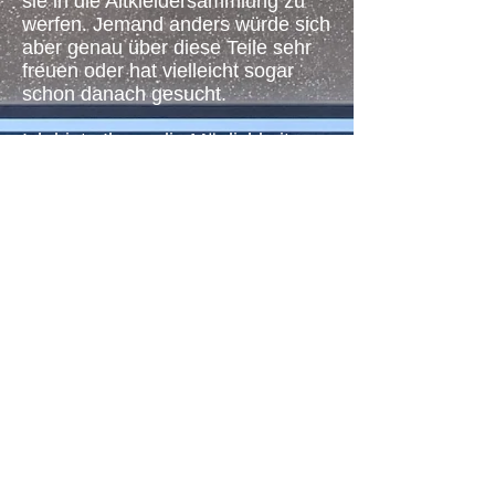
sie in die Altkleidersammlung zu
werfen. Jemand anders würde sich
aber genau über diese Teile sehr
freuen oder hat vielleicht sogar
schon danach gesucht.
Ich biete Ihnen die Möglichkeit
solch ausgewählte Stücke bei mir
im Laden auf Kommission
abzugeben. Die Kleider, Schuhe,
Tasche und Assessoires werden
zu einem angemessenen Preis
angeschrieben und in einem
schönen Ambiente ausgestellt.
Natürlich erhalten Sie nicht den
bezahlten Neupreis von damals.
Aber bestimmt soviel, dass es
Ihnen leichter fällt, sich von den
Teilen zu trennen, und Platz für
Anderes, Neues schaffen zu
können.