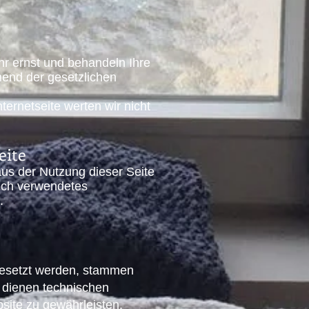
r ernst und behandeln Ihre
end der gesetzlichen
ernetseite werten wir nicht
eite
aus der Nutzung dieser Seite
och verwendetes
.
 gesetzt werden, stammen
 dienen technischen
site zu gewährleisten.