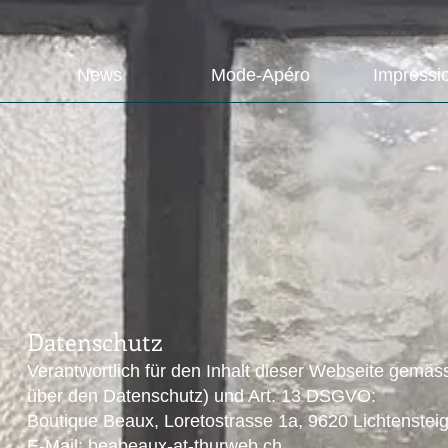
News
Mode-Apéro
Impressi
Datenschutz
Verantwortlich für den Inhalt dieser Webseite gemä
über den Datenschutz) und Art. 13 DSGVO:
Boutique Beaux, Loretostrasse 1a, 9620 Lichtenstei
E-Mail: beabeaux-at-thurweb.ch