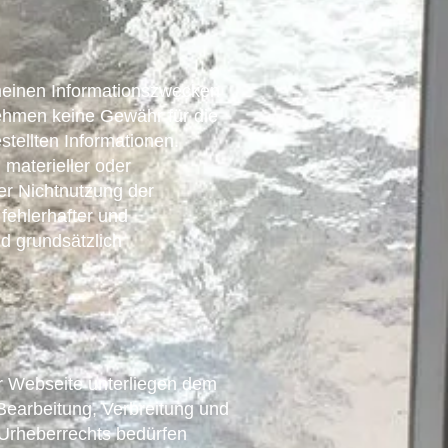
emeinen Informationszwecken
nehmen keine Gewähr für die
estellten Informationen.
materieller oder
der Nichtnutzung der
fehlerhafter und
nd grundsätzlich
er Webseite unterliegen dem
 Bearbeitung, Verbreitung und
 Urheberrechts bedürfen