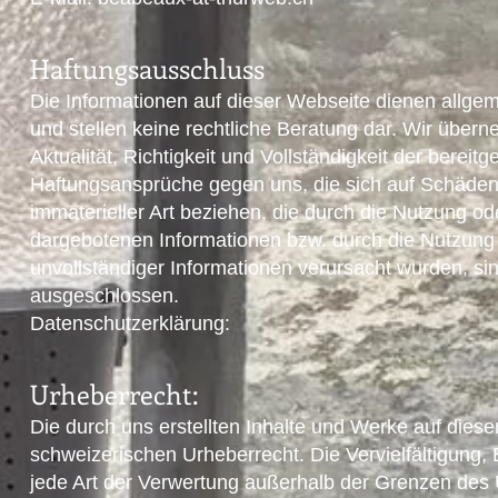
Haftungsausschluss
Die Informationen auf dieser Webseite dienen allg
und stellen keine rechtliche Beratung dar. Wir über
Aktualität, Richtigkeit und Vollständigkeit der bereitg
Haftungsansprüche gegen uns, die sich auf Schäden 
immaterieller Art beziehen, die durch die Nutzung o
dargebotenen Informationen bzw. durch die Nutzung 
unvollständiger Informationen verursacht wurden, si
ausgeschlossen.
Datenschutzerklärung:
Urheberrecht:
Die durch uns erstellten Inhalte und Werke auf dies
schweizerischen Urheberrecht. Die Vervielfältigung,
jede Art der Verwertung außerhalb der Grenzen des