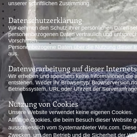
unserer schriftlichen Zustimmung.
Datenschutzerklärung
Wir nehmen den Schutz Ihrer persönlichen Daten seh
personenbezogenen Daten vertraulich und entsprech
Vorschriften.
Personenbezogene Daten über die Nutzung dieser Int
aus.
Datenverarbeitung auf dieser Internets
Wir erheben und speichern keine Informationen die 
entstehen. Weder Ihr Browsertyp/ Browserversion n
Betriebssystem, URL oder Uhrzeit der Serveranfrage
Nutzung von Cookies
Unsere Website verwendet keine eigenen Cookies.
Allfällige Cookies, die beim Besuch dieser Website
ausschliesslich vom Systemanbieter Wix.com. Diese
Zwecken, um den Betrieb und die Sicherheit der Web