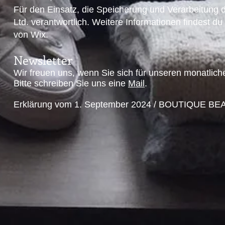
Für den Einsatz, die Speicherung und Verarbeitung 
Ltd. verantwortlich. Weitere Informationen findest d
von Wix.
Newsletter
Wir freuen uns, wenn Sie sich für unseren monatliche
Bitte schreiben Sie uns eine
Mail
.
Erklärung vom 1. September 2024 / BOUTIQUE BE