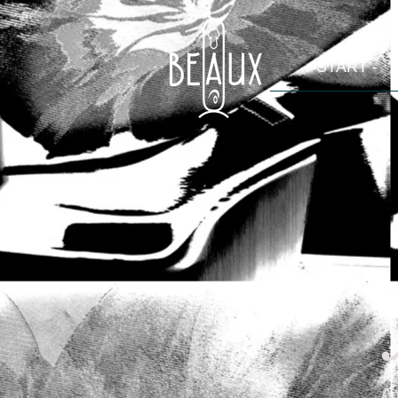
- START -
A