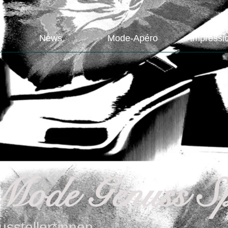
News
Mode-Apéro
Impressi
Mode Genuss Sp
ussteller*innen