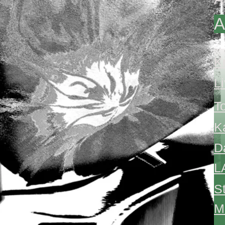
A
K
L
T
K
D
L
S
M