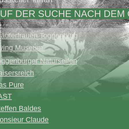
UF DER SUCHE NACH DEM
räuterfrauen Toggenburg
iving Museum
oggenburger Naturseifen
aisersreich
as Pure
AST
teffen Baldes
onsieur Claude