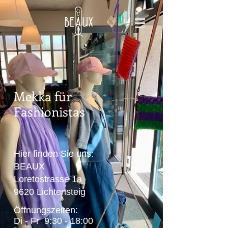
Mekka für
Fashionistas
Hier finden Sie uns:
BEAUX
Loretostrasse 1a
9620 Lichtensteig
Öffnungszeiten:
Di - Fr 9:30 - 18:00